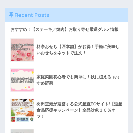
Recent Posts
おすすめ！【ステーキ／焼肉】お取り寄せ厳選グルメ情報
料亭おせち【匠本舗】がお得！手軽に美味し
いおせちをネットで注文！
家庭菜園初心者でも簡単に！秋に植える おす
すめ野菜
羽田空港が運営する公式産直ECサイト/【道産
食品応援キャンペーン】全品対象３０％オ
フ！