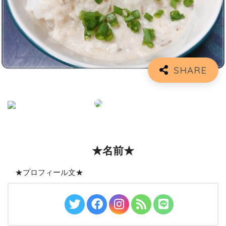
★名前★
★プロフィール文★