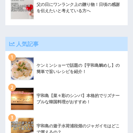
父の日にワンランク上の贈り物！日頃の感謝
を伝えたいと考えている方へ
人気記事
1
ケンミンショーで話題の【宇和島鯛めし】の
簡単で旨いレシピを紹介！
2
宇和島【菜々彩のシンバ】本格的でリズナー
ブルな韓国料理がおすすめ！
3
宇和島の遊子水荷浦段畑のジャガイモはどこ
で買えるの？