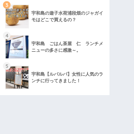
3
宇和島の遊子水荷浦段畑のジャガイ
モはどこで買えるの？
4
宇和島 ごはん茶屋 仁 ランチメ
ニューの多さに感激～。
5
宇和島【ルパルパ】女性に人気のラ
ンチに行ってきました！