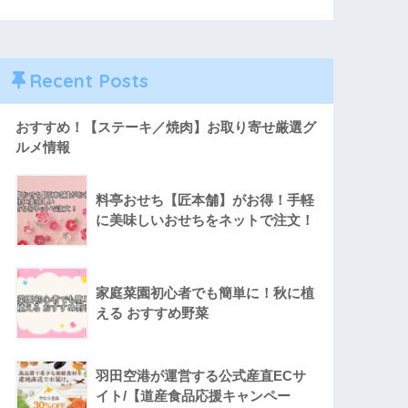
Recent Posts
おすすめ！【ステーキ／焼肉】お取り寄せ厳選グ
ルメ情報
料亭おせち【匠本舗】がお得！手軽
に美味しいおせちをネットで注文！
家庭菜園初心者でも簡単に！秋に植
える おすすめ野菜
羽田空港が運営する公式産直ECサ
イト/【道産食品応援キャンペー