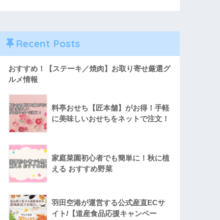
Recent Posts
おすすめ！【ステーキ／焼肉】お取り寄せ厳選グ
ルメ情報
料亭おせち【匠本舗】がお得！手軽
に美味しいおせちをネットで注文！
家庭菜園初心者でも簡単に！秋に植
える おすすめ野菜
羽田空港が運営する公式産直ECサ
イト/【道産食品応援キャンペー