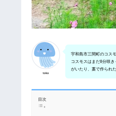
宇和島市三間町のコス
コスモスはまだ8分咲き
がいたり、藁で作られ
toko
目次