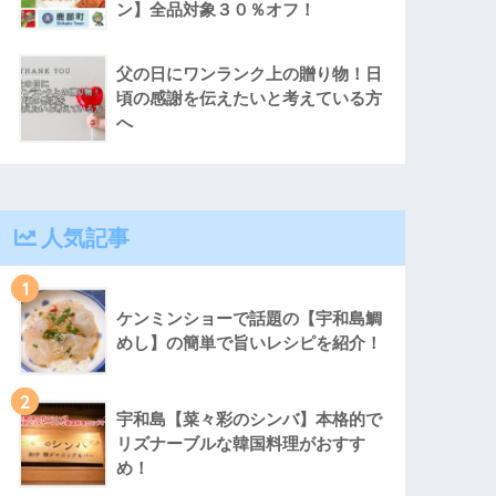
ン】全品対象３０％オフ！
父の日にワンランク上の贈り物！日
頃の感謝を伝えたいと考えている方
へ
人気記事
1
ケンミンショーで話題の【宇和島鯛
めし】の簡単で旨いレシピを紹介！
2
宇和島【菜々彩のシンバ】本格的で
リズナーブルな韓国料理がおすす
め！