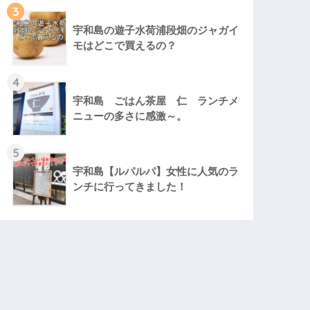
3
宇和島の遊子水荷浦段畑のジャガイ
モはどこで買えるの？
4
宇和島 ごはん茶屋 仁 ランチメ
ニューの多さに感激～。
5
宇和島【ルパルパ】女性に人気のラ
ンチに行ってきました！