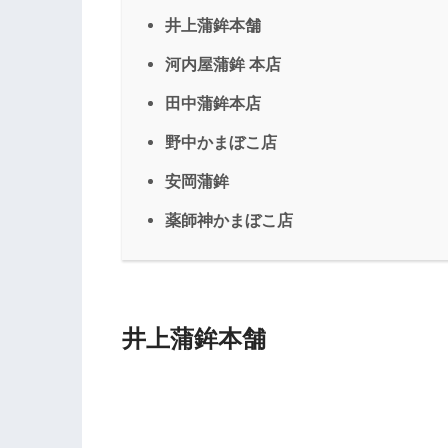
井上蒲鉾本舗
河内屋蒲鉾 本店
田中蒲鉾本店
野中かまぼこ店
安岡蒲鉾
薬師神かまぼこ店
井上蒲鉾本舗