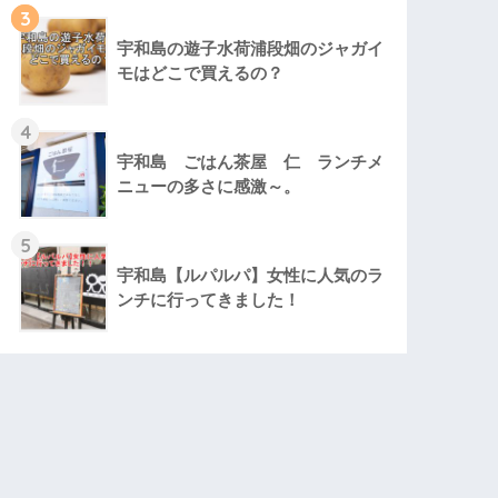
3
宇和島の遊子水荷浦段畑のジャガイ
モはどこで買えるの？
4
宇和島 ごはん茶屋 仁 ランチメ
ニューの多さに感激～。
5
宇和島【ルパルパ】女性に人気のラ
ンチに行ってきました！