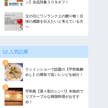
ン】全品対象３０％オフ！
父の日にワンランク上の贈り物！日
頃の感謝を伝えたいと考えている方
へ
人気記事
1
ケンミンショーで話題の【宇和島鯛
めし】の簡単で旨いレシピを紹介！
2
宇和島【菜々彩のシンバ】本格的で
リズナーブルな韓国料理がおすす
め！