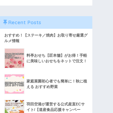
Recent Posts
おすすめ！【ステーキ／焼肉】お取り寄せ厳選グ
ルメ情報
料亭おせち【匠本舗】がお得！手軽
に美味しいおせちをネットで注文！
家庭菜園初心者でも簡単に！秋に植
える おすすめ野菜
羽田空港が運営する公式産直ECサ
イト/【道産食品応援キャンペー