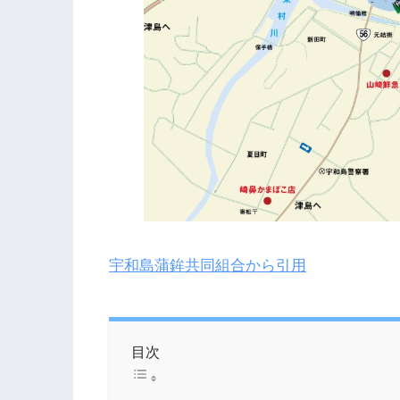
宇和島蒲鉾共同組合から引用
目次