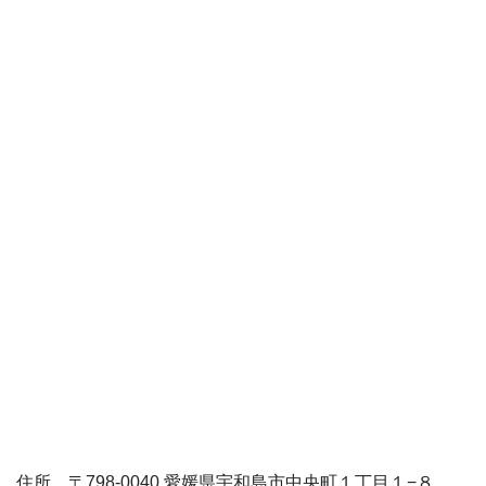
住所 〒798-0040 愛媛県宇和島市中央町１丁目１−８