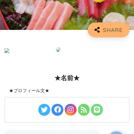
★名前★
★プロフィール文★