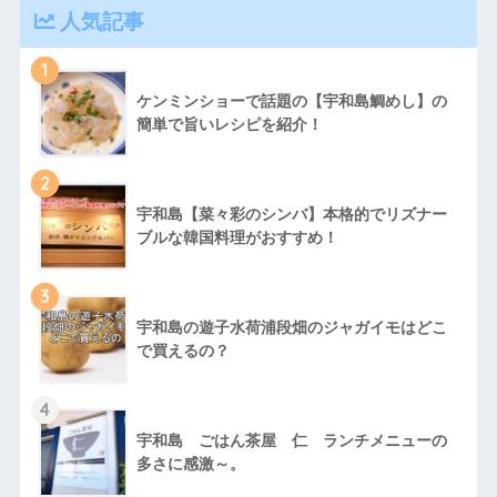
人気記事
1
ケンミンショーで話題の【宇和島鯛めし】の
簡単で旨いレシピを紹介！
2
宇和島【菜々彩のシンバ】本格的でリズナー
ブルな韓国料理がおすすめ！
3
宇和島の遊子水荷浦段畑のジャガイモはどこ
で買えるの？
4
宇和島 ごはん茶屋 仁 ランチメニューの
多さに感激～。