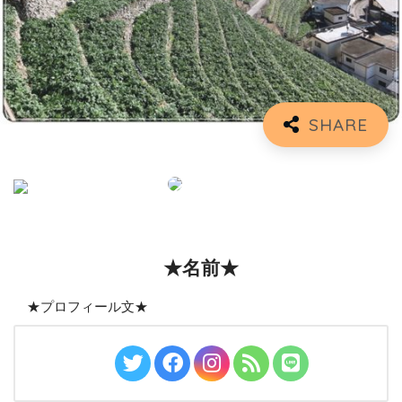
★名前★
★プロフィール文★